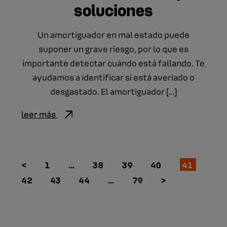
soluciones
Un amortiguador en mal estado puede
suponer un grave riesgo, por lo que es
importante detectar cuándo está fallando. Te
ayudamos a identificar si está averiado o
desgastado. El amortiguador […]
leer más
<
1
…
38
39
40
41
42
43
44
…
79
>