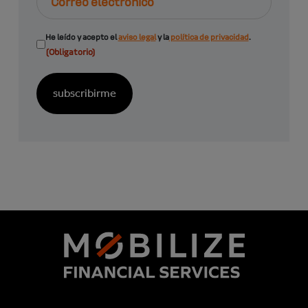
electrónico
Consentimiento
He leído y acepto el
aviso legal
y la
política de privacidad
.
(Obligatorio)
(Obligatorio)