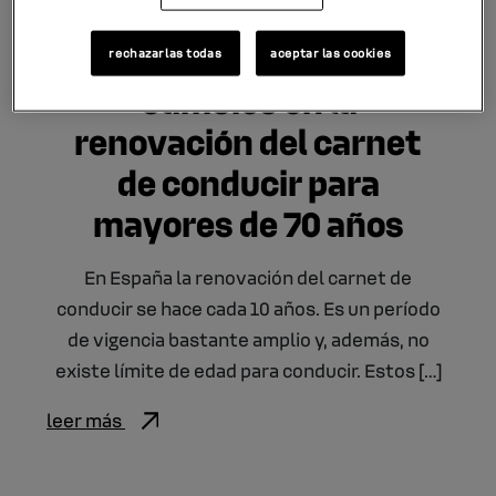
14.09.2023
rechazarlas todas
aceptar las cookies
Cambios en la
renovación del carnet
de conducir para
mayores de 70 años
En España la renovación del carnet de
conducir se hace cada 10 años. Es un período
de vigencia bastante amplio y, además, no
existe límite de edad para conducir. Estos […]
leer más