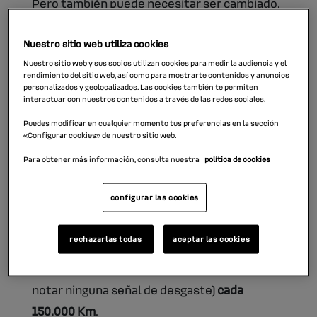
Pero también puede necesitar ser cambiado.
La mayoría de veces en que esto sucede
se
Nuestro sitio web utiliza cookies
debe a una mala conducción
, que ha motivado
Nuestro sitio web y sus socios utilizan cookies para medir la audiencia y el
rendimiento del sitio web, así como para mostrarte contenidos y anuncios
un acelerado desgaste de este componente.
personalizados y geolocalizados. Las cookies también te permiten
interactuar con nuestros contenidos a través de las redes sociales.
Sin embargo,
también es recomendable
Puedes modificar en cualquier momento tus preferencias en la sección
«Configurar cookies» de nuestro sitio web.
cambiar el embrague del coche cada cierto
Para obtener más información, consulta nuestra
política de cookies
tiempo
, si queremos tener la garantía de un
rendimiento perfecto.
configurar las cookies
¿Cada cuánto hay que cambiar el embrague?
rechazarlas todas
aceptar las cookies
La mayoría de profesionales coincide en que
es recomendable cambiar el embrague (sin
notar ninguna señal de desgaste)
cada
150.000 Km
.