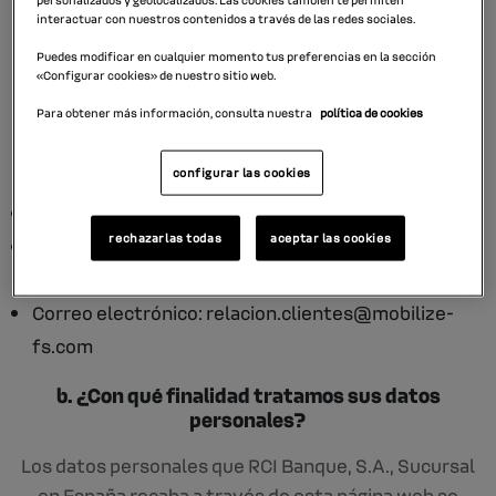
interactuar con nuestros contenidos a través de las redes sociales.
pudieran ocasionar como consecuencia de esta
obligación.
Puedes modificar en cualquier momento tus preferencias en la sección
«Configurar cookies» de nuestro sitio web.
Para obtener más información, consulta nuestra
política de cookies
a. ¿Quién es el Responsable del tratamiento de
sus datos personales?
configurar las cookies
Identidad: RCI Banque, S.A., Sucursal en España.
rechazarlas todas
aceptar las cookies
Dirección postal: Av. Europa, nº1, Edificio A, 28108,
Alcobendas, Madrid.
Correo electrónico: relacion.clientes@mobilize-
fs.com
b. ¿Con qué finalidad tratamos sus datos
personales?
Los datos personales que RCI Banque, S.A., Sucursal
en España recaba a través de esta página web se