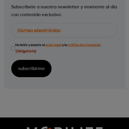
Subscríbete a nuestra newsletter y mantente al día
con contenido exclusivo.
Correo
electrónico
Consentimiento
He leído y acepto el
aviso legal
y la
política de privacidad
.
(Obligatorio)
(Obligatorio)