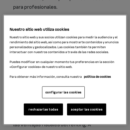
para profesionales.
Un renting consiste en un servicio de
Nuestro sitio web utiliza cookies
financiación de vehículos con el que, durante
Nuestro sitio web y sus socios utilizan cookies para medir la audiencia y el
un periodo de tiempo estipulado y por unas
rendimiento del sitio web, así como para mostrarte contenidos y anuncios
personalizados y geolocalizados. Las cookies también te permiten
cuotas establecidas, puedes contar con el
interactuar con nuestros contenidos a través de las redes sociales.
coche que mejor se ajusta a tus necesidades.
Puedes modificar en cualquier momento tus preferencias en la sección
«Configurar cookies» de nuestro sitio web.
Este servicio puede ofrecerse con cuotas
Para obtener más información, consulta nuestra
política de cookies
con todo incluido, como
impuesto de
circulación,
seguro a todo riesgo
,
configurar las cookies
mantenimiento, reparaciones
, etc.
rechazarlas todas
aceptar las cookies
Y a todos estos beneficios se suman también
las ventajas fiscales del renting. A