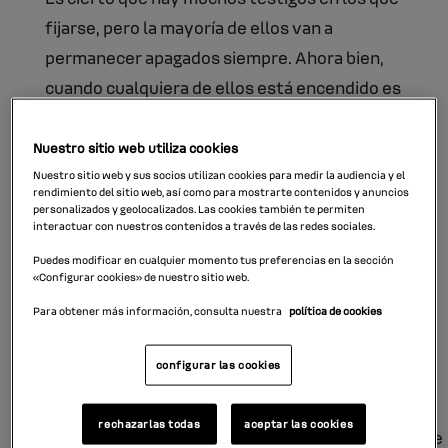
fijarse, pero la mayoría de ellos van a
permanecer apagados siempre. Ahora bien,
cuando cualquiera de ellos está encendido es
importante que sepas qué significa, ya que
podría requerir detener el coche de
Nuestro sitio web utiliza cookies
inmediato.
Nuestro sitio web y sus socios utilizan cookies para medir la audiencia y el
rendimiento del sitio web, así como para mostrarte contenidos y anuncios
personalizados y geolocalizados. Las cookies también te permiten
Significado de los colores de los testigos
interactuar con nuestros contenidos a través de las redes sociales.
Lo primero que hay que saber es que
hay 3
Puedes modificar en cualquier momento tus preferencias en la sección
«Configurar cookies» de nuestro sitio web.
tipos de colores
que podemos encontrarnos,
Para obtener más información, consulta nuestra
política de cookies
cada uno con implicaciones diferentes:
configurar las cookies
Color rojo:
fallo grave en el vehículo por alguno de
sus componentes, detén el coche lo antes posible.
rechazarlas todas
aceptar las cookies
Color amarillo:
supervisión requerida para alguno de