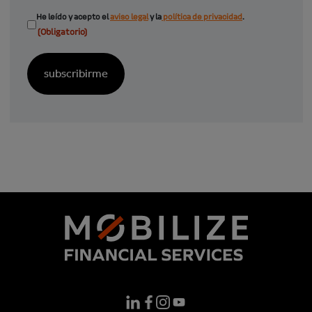
Consentimiento
He leído y acepto el
aviso legal
y la
política de privacidad
.
(Obligatorio)
(Obligatorio)