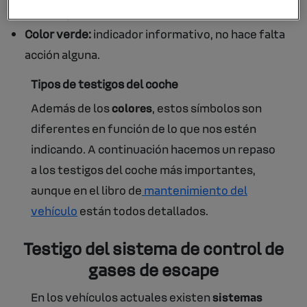
los componentes del vehículo.
Color verde:
indicador informativo, no hace falta
acción alguna.
Tipos de testigos del coche
Además de los
colores
, estos símbolos son
diferentes en función de lo que nos estén
indicando. A continuación hacemos un repaso
a los testigos del coche más importantes,
aunque en el libro de
mantenimiento del
vehículo
están todos detallados.
Testigo del sistema de control de
gases de escape
En los vehículos actuales existen
sistemas