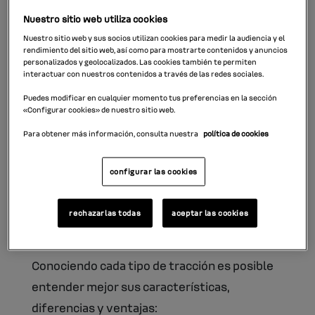
Ahora bien, si hablamos de tracción en
Nuestro sitio web utiliza cookies
cuanto a mecánica, en realidad nos estamos
Nuestro sitio web y sus socios utilizan cookies para medir la audiencia y el
rendimiento del sitio web, así como para mostrarte contenidos y anuncios
refiriendo a la
transmisión que va desde la
personalizados y geolocalizados. Las cookies también te permiten
interactuar con nuestros contenidos a través de las redes sociales.
potencia del motor hacia las ruedas
a través
Puedes modificar en cualquier momento tus preferencias en la sección
de los ejes.
«Configurar cookies» de nuestro sitio web.
Para obtener más información, consulta nuestra
política de cookies
Los coches pueden tener a grandes rasgos
tres tipos de tracción: tracción a las ruedas
configurar las cookies
delanteras, tracción a las ruedas traseras o
tracción integral
.
rechazarlas todas
aceptar las cookies
¿Qué es la tracción integral de un vehículo?
Conociendo cada tipo de tracción es posible
entender mejor sus características,
diferencias y ventajas: