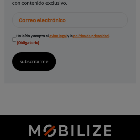
con contenido exclusivo.
Correo
electrónico
Consentimiento
He leído y acepto el
aviso legal
y la
política de privacidad
.
(Obligatorio)
(Obligatorio)