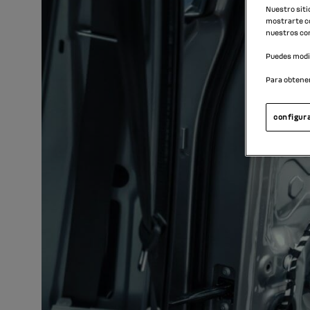
Nuestro siti
mostrarte co
nuestros con
Puedes modif
Para obtene
configura