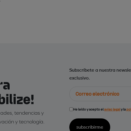
Subscríbete a nuestra newsle
ra
exclusivo.
Correo
ilize!
electrónico
Consentimiento
He leído y acepto el
aviso legal
y la
pol
edades, tendencias y
(Obligatorio)
vación y tecnología.