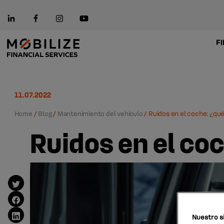
F
11.07.2022
Home
/
Blog
/
Mantenimiento del vehículo
/
Ruidos en el coche: ¿qué
Ruidos en el co
Nuestro si