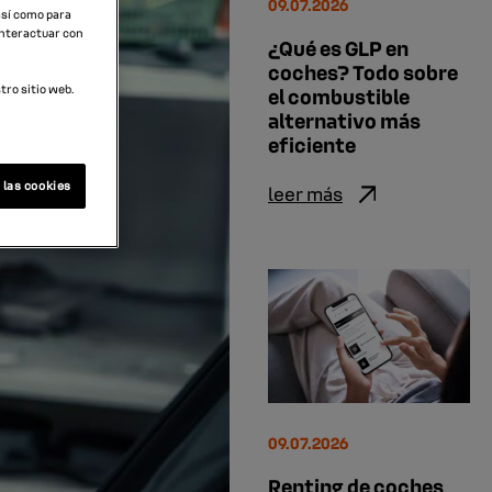
09.07.2026
 así como para
interactuar con
¿Qué es GLP en
coches? Todo sobre
ro sitio web.
el combustible
alternativo más
eficiente
 las cookies
leer más
09.07.2026
Renting de coches