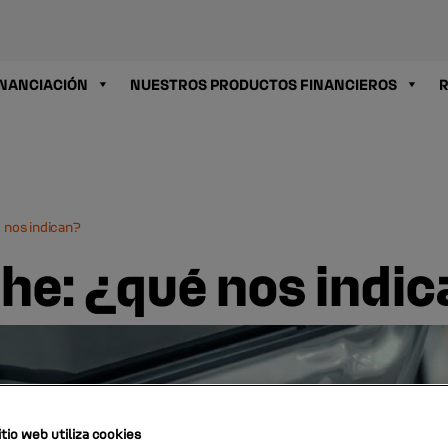
INANCIACIÓN
NUESTROS PRODUCTOS FINANCIEROS
R
 nos indican?
che: ¿qué nos indi
tio web utiliza cookies