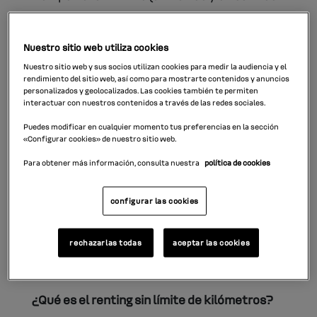
normalmente), en el que se incluyen todos
los gastos, salvo el combustible.
Nuestro sitio web utiliza cookies
Nuestro sitio web y sus socios utilizan cookies para medir la audiencia y el
Al finalizar el contrato de renting se devuelve
rendimiento del sitio web, así como para mostrarte contenidos y anuncios
personalizados y geolocalizados. Las cookies también te permiten
el vehículo
y lo más corriente es formalizar
interactuar con nuestros contenidos a través de las redes sociales.
un nuevo servicio con otro coche o ese
Puedes modificar en cualquier momento tus preferencias en la sección
mismo modelo más nuevo.
«Configurar cookies» de nuestro sitio web.
Para obtener más información, consulta nuestra
política de cookies
Ahora bien, en la mayoría de estos contratos,
aparte del límite de tiempo, también se aplica
configurar las cookies
un límite de kilometraje. La alternativa a esta
opción es el llamado “
renting sin límite de
rechazarlas todas
aceptar las cookies
kilómetros
”.
¿Qué es el renting sin límite de kilómetros?