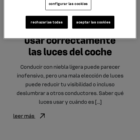
configurar las cookies
20.10.2025
rechazarlas todas
aceptar las cookies
Niebla ligera: cómo
usar correctamente
las luces del coche
Conducir con niebla ligera puede parecer
inofensivo, pero una mala elección de luces
puede reducir tu visibilidad o incluso
deslumbrar a otros conductores. Saber qué
luces usar y cuándo es […]
leer más