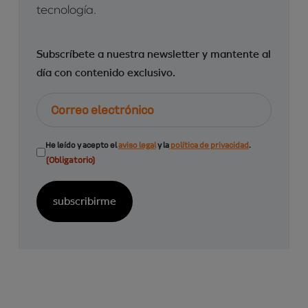
tecnología.
Subscríbete a nuestra newsletter y mantente al
día con contenido exclusivo.
Correo
electrónico
Consentimiento
He leído y acepto el
aviso legal
y la
política de privacidad
.
(Obligatorio)
(Obligatorio)