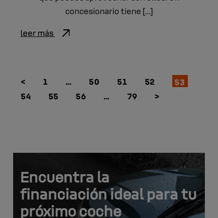
concesionario tiene […]
leer más
<
1
…
50
51
52
53
54
55
56
…
79
>
Encuentra la
financiación ideal para tu
próximo coche