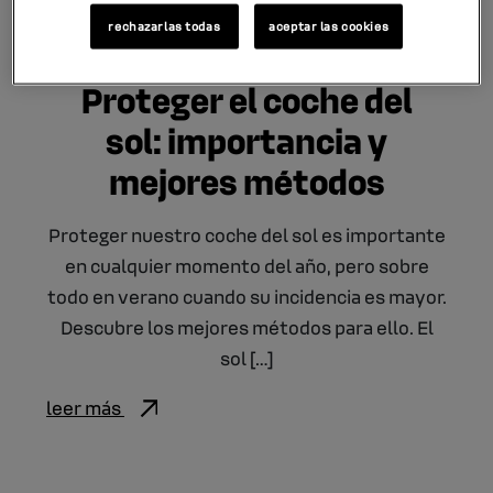
rechazarlas todas
aceptar las cookies
13.05.2022
Proteger el coche del
sol: importancia y
mejores métodos
Proteger nuestro coche del sol es importante
en cualquier momento del año, pero sobre
todo en verano cuando su incidencia es mayor.
Descubre los mejores métodos para ello. El
sol […]
leer más