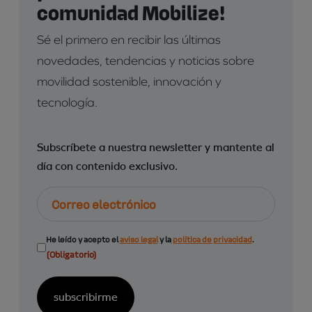
comunidad Mobilize!
Sé el primero en recibir las últimas
novedades, tendencias y noticias sobre
movilidad sostenible, innovación y
tecnología.
Subscríbete a nuestra newsletter y mantente al
día con contenido exclusivo.
Correo
electrónico
Consentimiento
He leído y acepto el
aviso legal
y la
política de privacidad
.
(Obligatorio)
(Obligatorio)