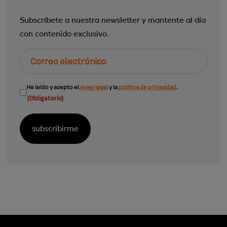
Subscríbete a nuestra newsletter y mantente al día
con contenido exclusivo.
Correo
electrónico
Consentimiento
He leído y acepto el
aviso legal
y la
política de privacidad
.
(Obligatorio)
(Obligatorio)