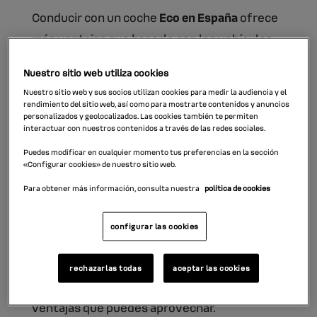
Conducir con un coche
Eco en España
ofrece
más ventajas que hacerlo con los vehículos
con etiquetas medioambientales verdes y
Nuestro sitio web utiliza cookies
amarillas.
Nuestro sitio web y sus socios utilizan cookies para medir la audiencia y el
rendimiento del sitio web, así como para mostrarte contenidos y anuncios
personalizados y geolocalizados. Las cookies también te permiten
Pero algunas
condiciones son desconocidas
interactuar con nuestros contenidos a través de las redes sociales.
por gran parte de los conductores. Por
Puedes modificar en cualquier momento tus preferencias en la sección
ejemplo, es frecuente plantearse si un coche
«Configurar cookies» de nuestro sitio web.
Eco tiene que pagar o no a la hora de aparcar
Para obtener más información, consulta nuestra
política de cookies
en la zona azul.
configurar las cookies
En este artículo te contamos todo lo
referente a las zonas de aparcamiento y la
rechazarlas todas
aceptar las cookies
etiqueta de los coches Eco, así como otras
ventajas que puedes aprovechar.