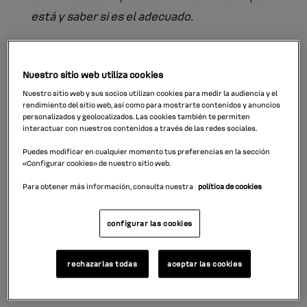
está y saber si es el adecuado.
La lubricación de componentes del vehículo
depende directamente del aceite que
Nuestro sitio web utiliza cookies
usemos en el coche.
Nuestro sitio web y sus socios utilizan cookies para medir la audiencia y el
rendimiento del sitio web, así como para mostrarte contenidos y anuncios
personalizados y geolocalizados. Las cookies también te permiten
interactuar con nuestros contenidos a través de las redes sociales.
Para contar con un correcto funcionamiento
y preservar su durabilidad es importante
Puedes modificar en cualquier momento tus preferencias en la sección
«Configurar cookies» de nuestro sitio web.
utilizar un aceite adecuado
y contar con él en
Para obtener más información, consulta nuestra
política de cookies
los niveles óptimos.
configurar las cookies
Los vehículos actuales pueden avisarte de
que hay que
revisar el aceite del coche
, pero
rechazarlas todas
aceptar las cookies
también es posible hacer una supervisión
manual en cualquier momento.