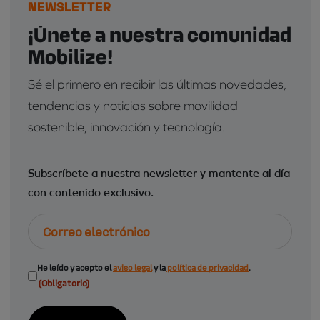
NEWSLETTER
¡Únete a nuestra comunidad
Mobilize!
Sé el primero en recibir las últimas novedades,
tendencias y noticias sobre movilidad
sostenible, innovación y tecnología.
Subscríbete a nuestra newsletter y mantente al día
con contenido exclusivo.
Correo
electrónico
Consentimiento
He leído y acepto el
aviso legal
y la
política de privacidad
.
(Obligatorio)
(Obligatorio)