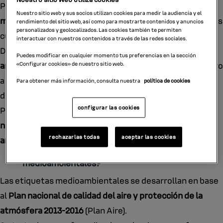
Probablemente ya hayas colocado la
etiqueta
Nuestro sitio web y sus socios utilizan cookies para medir la audiencia y el
medioambiental de tu coche
y comentado con conocidos
rendimiento del sitio web, así como para mostrarte contenidos y anuncios
personalizados y geolocalizados. Las cookies también te permiten
cuál es la que sus coches tienen asociada.
interactuar con nuestros contenidos a través de las redes sociales.
Desde hace ya unos años, estas
etiquetas de eficiencia
Puedes modificar en cualquier momento tus preferencias en la sección
ambiental
están cada vez en más coches en España. Pero
«Configurar cookies» de nuestro sitio web.
a pesar de haber pasado ya un tiempo, hay aún mucho
Para obtener más información, consulta nuestra
política de cookies
desconocimiento sobre ellas.
configurar las cookies
Por eso en este artículo te contamos
todo lo que
necesitas saber sobre las etiquetas de eficiencia
rechazarlas todas
aceptar las cookies
ambiental
y su clasificación.
¿En qué consisten las etiquetas
medioambientales?
Las etiquetas medioambientales se desarrollan en base
al
Plan nacional de calidad del aire y protección de la
atmósfera 2013-2016
(Plan Aire).