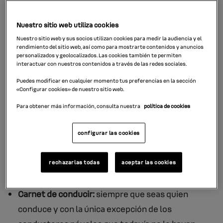
últimos años y las nuevas tecnologías
Nuestro sitio web utiliza cookies
brindan oportunidades únicas que se pueden
Nuestro sitio web y sus socios utilizan cookies para medir la audiencia y el
aprovechar.
rendimiento del sitio web, así como para mostrarte contenidos y anuncios
personalizados y geolocalizados. Las cookies también te permiten
interactuar con nuestros contenidos a través de las redes sociales.
De una forma u otra, la
documentación
Puedes modificar en cualquier momento tus preferencias en la sección
obligatoria
debe llevarse siempre o corremos
«Configurar cookies» de nuestro sitio web.
el riesgo de recibir una sanción económica.
Para obtener más información, consulta nuestra
política de cookies
Listado de documentación obligatoria para
llevar en el coche
configurar las cookies
La documentación de vehículos obligatoria a
rechazarlas todas
aceptar las cookies
día de hoy es la siguiente:
Carnet de conducir:
siempre que seas quien
conduce y con la única excepción de los