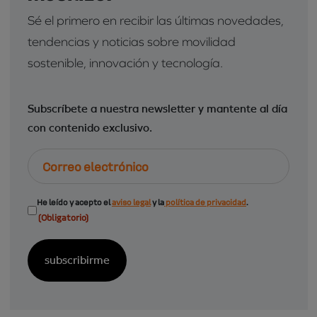
Sé el primero en recibir las últimas novedades,
tendencias y noticias sobre movilidad
sostenible, innovación y tecnología.
Subscríbete a nuestra newsletter y mantente al día
con contenido exclusivo.
Correo
electrónico
Consentimiento
He leído y acepto el
aviso legal
y la
política de privacidad
.
(Obligatorio)
(Obligatorio)