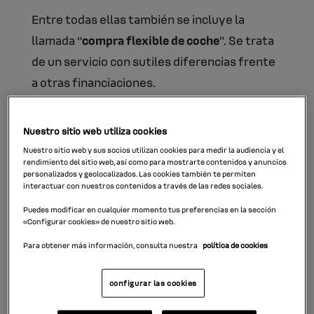
Entre todas ellas también se incluye la
llamada “
compra flexible de coche
”. Se trata
de un servicio con sutiles diferencias frente
a otras financiaciones.
¿Cómo funciona la compra flexible de un
coche?
Nuestro sitio web utiliza cookies
Nuestro sitio web y sus socios utilizan cookies para medir la audiencia y el
El
concepto de financiación flexible
se le
rendimiento del sitio web, así como para mostrarte contenidos y anuncios
personalizados y geolocalizados. Las cookies también te permiten
otorga precisamente por la flexibilidad que
interactuar con nuestros contenidos a través de las redes sociales.
ofrece al cliente en cuanto a las condiciones
Puedes modificar en cualquier momento tus preferencias en la sección
del servicio.
«Configurar cookies» de nuestro sitio web.
Para obtener más información, consulta nuestra
política de cookies
El ejemplo más claro es el de la finalización
del contrato. Cuando termina, tienes la
configurar las cookies
opción de devolver el vehículo, renovar por