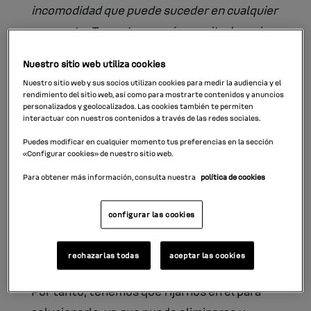
incomodidad que puede suceder en cualquier
momento. Te contamos cómo evitarlo y, si ya
lo sufres, cómo eliminarlo.
Nuestro sitio web utiliza cookies
Nuestro sitio web y sus socios utilizan cookies para medir la audiencia y el
En la conducción en verano sucede con
rendimiento del sitio web, así como para mostrarte contenidos y anuncios
personalizados y geolocalizados. Las cookies también te permiten
frecuencia la incómoda situación de
interactuar con nuestros contenidos a través de las redes sociales.
encender
el aire acondicionado y que salga un
Puedes modificar en cualquier momento tus preferencias en la sección
mal olor
bastante desagradable.
«Configurar cookies» de nuestro sitio web.
Para obtener más información, consulta nuestra
política de cookies
Hay que tener claro que este olor no procede
del exterior ni implica que esté entrando aire
configurar las cookies
de fuera, sino que se genera en el propio
sistema de aire acondicionado.
rechazarlas todas
aceptar las cookies
Por tanto, tenemos que fijarnos en él para