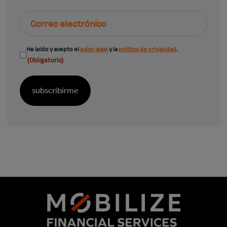
Correo
electrónico
Consentimiento
He leído y acepto el
aviso legal
y la
política de privacidad
.
(Obligatorio)
(Obligatorio)