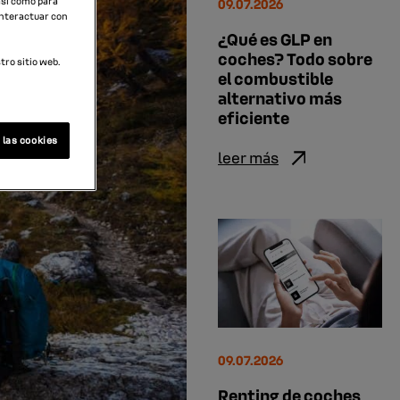
09.07.2026
 así como para
interactuar con
¿Qué es GLP en
coches? Todo sobre
ro sitio web.
el combustible
alternativo más
eficiente
 las cookies
leer más
09.07.2026
Renting de coches