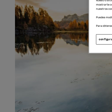
Nuestro siti
mostrarte co
nuestros con
Puedes modif
Para obtene
configura