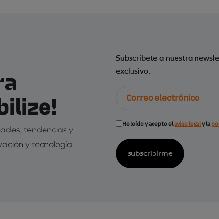
Subscríbete a nuestra newsle
ra
exclusivo.
Correo
ilize!
electrónico
Consentimiento
He leído y acepto el
aviso legal
y la
pol
edades, tendencias y
(Obligatorio)
vación y tecnología.