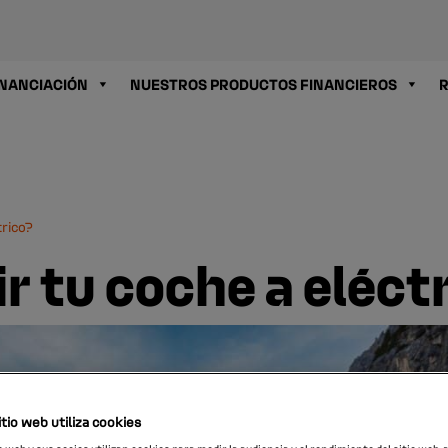
INANCIACIÓN
NUESTROS PRODUCTOS FINANCIEROS
R
trico?
 tu coche a eléct
tio web utiliza cookies