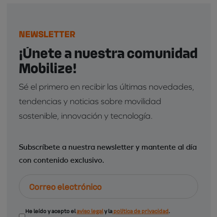
NEWSLETTER
¡Únete a nuestra comunidad
Mobilize!
Sé el primero en recibir las últimas novedades,
tendencias y noticias sobre movilidad
sostenible, innovación y tecnología.
Subscríbete a nuestra newsletter y mantente al día
con contenido exclusivo.
Correo
electrónico
Consentimiento
He leído y acepto el
aviso legal
y la
política de privacidad
.