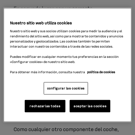
En segundo lugar, con un
correcto
funcionamiento de la calefacción del coche
,
Nuestro sitio web utiliza cookies
podemos conducir sin prendas demasiado
Nuestro sitio web y sus socios utilizan cookies para medir la audiencia y el
abrigadas, que puedan dificultar nuestra
rendimiento del sitio web, así como para mostrarte contenidos y anuncios
personalizados y geolocalizados. Las cookies también te permiten
conducción, por lo que es un elemento de
interactuar con nuestros contenidos a través de las redes sociales.
seguridad.
Puedes modificar en cualquier momento tus preferencias en la sección
«Configurar cookies» de nuestro sitio web.
Ahora bien, si
la calefacción del coche no
Para obtener más información, consulta nuestra
política de cookies
funciona
no podremos aprovechar estas
ventajas, así que es importante identificar
configurar las cookies
cualquier avería y solucionarla cuanto antes.
rechazarlas todas
aceptar las cookies
¿Por qué la calefacción del coche no
funciona?
Como cualquier otro componente del coche,