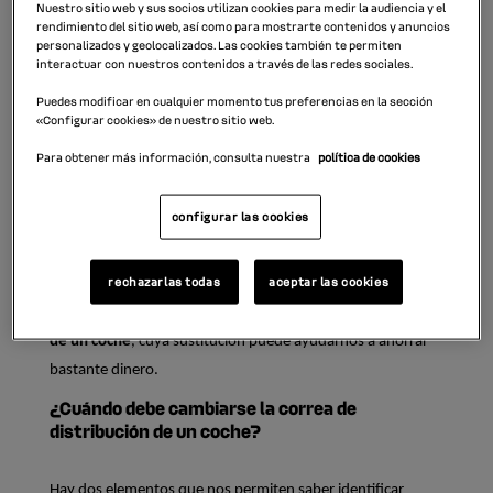
Nuestro sitio web y sus socios utilizan cookies para medir la audiencia y el
elementos mecánicos que mayor coste supone en una 
rendimiento del sitio web, así como para mostrarte contenidos y anuncios
avería. Su sustitución temprana puede ayudarnos a 
personalizados y geolocalizados. Las cookies también te permiten
interactuar con nuestros contenidos a través de las redes sociales.
ahorrar bastante.
Puedes modificar en cualquier momento tus preferencias en la sección
La 
mecánica de los vehículos
 obedece ciegamente a la 
«Configurar cookies» de nuestro sitio web.
sabia frase de «más vale prevenir que curar» y lo hace en 
Para obtener más información, consulta nuestra
política de cookies
sentido económico.
La sustitución de una pieza cuando todavía no está rota 
configurar las cookies
suele ser mucho más económica que solucionar la avería y 
todos los daños que haya ocasionado.
rechazarlas todas
aceptar las cookies
Un ejemplo de esta situación es la 
correa de distribución 
de un coche
, cuya sustitución puede ayudarnos a ahorrar 
bastante dinero.
¿Cuándo debe cambiarse la correa de
distribución de un coche?
Hay dos elementos que nos permiten saber identificar 