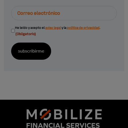
Correo
electrónico
Consentimiento
He leído y acepto el
aviso legal
y la
política de privacidad
.
(Obligatorio)
(Obligatorio)