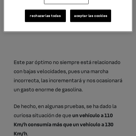
revoluciones con las que el rendimiento del
vehículo es mejor con menor esfuerzo.
rechazarlas todas
aceptar las cookies
Normalmente se sitúa en una amplia
horquilla desde 1.5000 rpm a 2.500 rpm.
Este par óptimo no siempre está relacionado
con bajas velocidades, pues una marcha
incorrecta, las incrementará y nos ocasionará
un gasto enorme de gasolina.
De hecho, en algunas pruebas, se ha dado la
curiosa situación de que
un vehículo a 110
Km/h consumía más que un vehículo a 130
Km/h
.