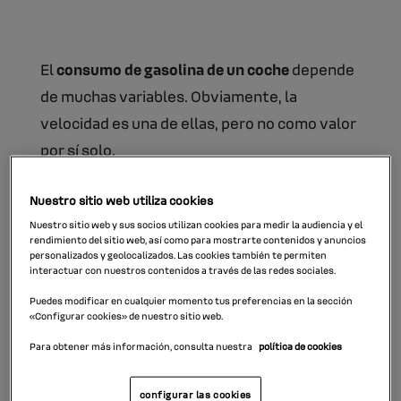
El
consumo de gasolina de un coche
depende
de muchas variables. Obviamente, la
velocidad es una de ellas, pero no como valor
por sí solo.
Nuestro sitio web utiliza cookies
Nuestro sitio web y sus socios utilizan cookies para medir la audiencia y el
rendimiento del sitio web, así como para mostrarte contenidos y anuncios
La relación del par óptimo en conducción
personalizados y geolocalizados. Las cookies también te permiten
interactuar con nuestros contenidos a través de las redes sociales.
Puedes modificar en cualquier momento tus preferencias en la sección
«Configurar cookies» de nuestro sitio web.
Lo que realmente delimita la velocidad a la
Para obtener más información, consulta nuestra
política de cookies
que se consume menos gasolina en un coche
es
el par óptimo
. Es decir, la cantidad de
configurar las cookies