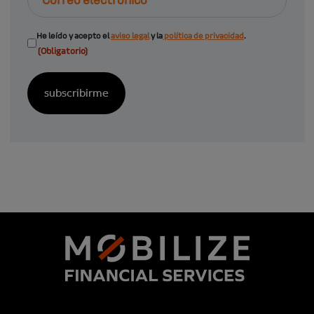
electrónico
Consentimiento
He leído y acepto el
aviso legal
y la
política de privacidad
.
(Obligatorio)
(Obligatorio)