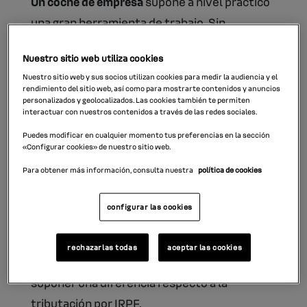
Un coche de empresa
supone a nivel práctico
una gran herramienta de trabajo. Sin
embargo, a nivel fiscal representa un
Nuestro sitio web utiliza cookies
auténtico quebradero de cabeza para
Nuestro sitio web y sus socios utilizan cookies para medir la audiencia y el
muchas empresas.
rendimiento del sitio web, así como para mostrarte contenidos y anuncios
personalizados y geolocalizados. Las cookies también te permiten
interactuar con nuestros contenidos a través de las redes sociales.
Conociendo mejor la normativa en relación a
Puedes modificar en cualquier momento tus preferencias en la sección
los coches de empresa y el IRPF, es posible
«Configurar cookies» de nuestro sitio web.
entender mejor las obligaciones fiscales
Para obtener más información, consulta nuestra
política de cookies
existentes.
configurar las cookies
¿A quién está vinculado el coche de empresa?
El coche de empresa puede tener dos
rechazarlas todas
aceptar las cookies
vinculaciones.
A nombre de quien vaya
puede
suponer una diferencia respecto a la
tributación por IRPF.