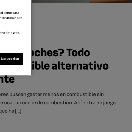
 así como para
interactuar con
ro sitio web.
P en coches? Todo
 las cookies
ombustible alternativo
nte
res buscan gastar menos en combustible sin
 de usar un coche de combustión. Ahí entra en juego
que ha […]