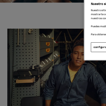
Nuestro si
Nuestro siti
mostrarte co
nuestros con
Puedes modif
Para obtene
configura