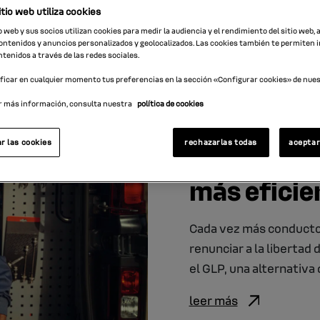
tio web utiliza cookies
o web y sus socios utilizan cookies para medir la audiencia y el rendimiento del sitio web,
ntenidos y anuncios personalizados y geolocalizados. Las cookies también te permiten 
tenidos a través de las redes sociales.
icar en cualquier momento tus preferencias en la sección «Configurar cookies» de nuest
08.02.2021
r más información, consulta nuestra
política de cookies
¿Qué es GL
r las cookies
rechazarlas todas
aceptar
sobre el c
más eficie
Cada vez más conducto
renunciar a la libertad
el GLP, una alternativa 
leer más