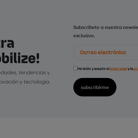
Subscríbete a nuestra newsle
tra
exclusivo.
Correo
ilize!
electrónico
Consentimiento
He leído y acepto el
aviso legal
y la
pol
vedades, tendencias y
(Obligatorio)
novación y tecnología.