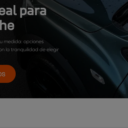
eal para
che
 tu medida: opciones
n la tranquilidad de elegir
OS