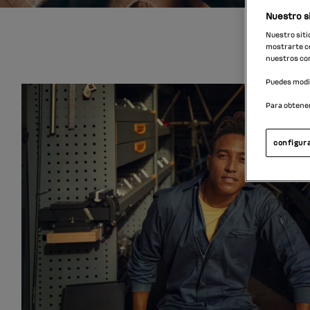
Nuestro si
Nuestro siti
mostrarte co
nuestros con
Puedes modif
Para obtene
configura