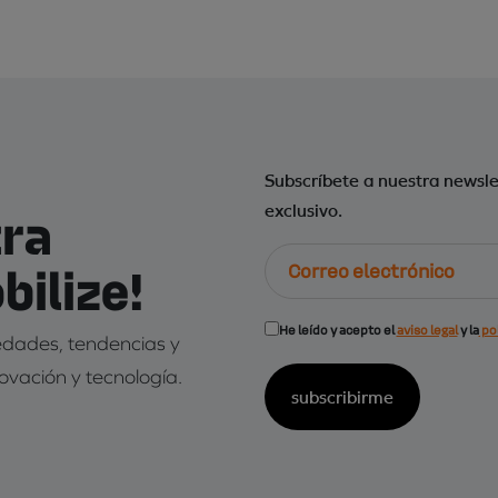
Subscríbete a nuestra newsle
tra
exclusivo.
Correo
ilize!
electrónico
Consentimiento
He leído y acepto el
aviso legal
y la
pol
vedades, tendencias y
(Obligatorio)
novación y tecnología.