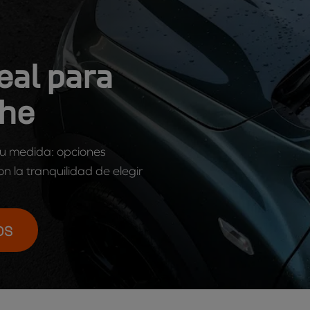
eal para
che
 tu medida: opciones
n la tranquilidad de elegir
OS