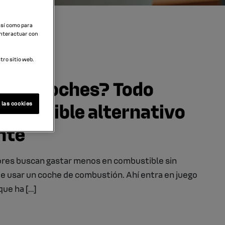
 así como para
interactuar con
ro sitio web.
P en coches? Todo
ombustible alternativo
 las cookies
nte
res buscan gastar menos en combustible sin
 de usar un coche de combustión. Ahí entra en juego
que ha […]