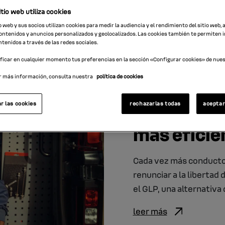
tio web utiliza cookies
o web y sus socios utilizan cookies para medir la audiencia y el rendimiento del sitio web,
ntenidos y anuncios personalizados y geolocalizados. Las cookies también te permiten 
tenidos a través de las redes sociales.
icar en cualquier momento tus preferencias en la sección «Configurar cookies» de nuest
02.07.2021
r más información, consulta nuestra
política de cookies
¿Qué es GL
sobre el c
r las cookies
rechazarlas todas
aceptar
más eficie
Cada vez más conducto
renunciar a la libertad
el GLP, una alternativa 
leer más